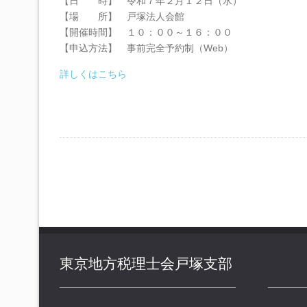
【日 時】 令和７年２月１２日（水）
【場 所】 戸塚法人会館
【開催時間】 １０：００～１６：００
【申込方法】 事前完全予約制（Web）
詳しくはこちら
東京地方税理士会戸塚支部