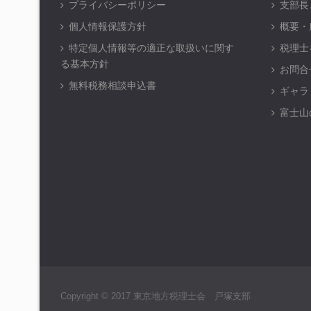
プライバシーポリシー
支部長
個人情報保護方針
概要・
特定個人情報等の適正な取扱いに関す
税理士
る基本方針
お問合
無料税務相談申込書
ギャラ
富士山
Copyright © 2017 東京地方税理士会 戸塚支部